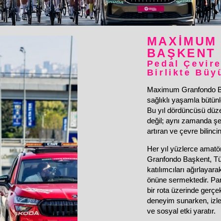
MAXIMUM
BAŞKENT
Pedal Çevire
Birlikte Büy
Maximum Granfondo Baş
sağlıklı yaşamla bütünle
Bu yıl dördüncüsü düzen
değil; aynı zamanda şe
artıran ve çevre bilinc
Her yıl yüzlerce amatör
Granfondo Başkent, Tür
katılımcıları ağırlayara
önüne sermektedir. Park
bir rota üzerinde gerçe
deneyim sunarken, izleyi
ve sosyal etki yaratır.