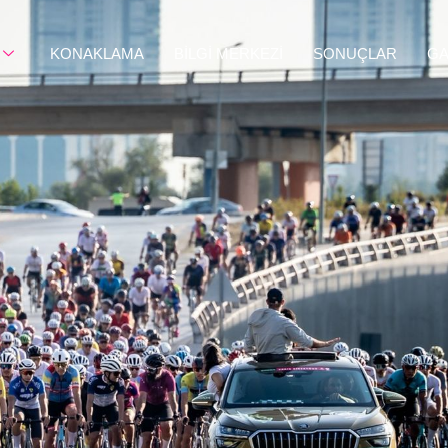
KONAKLAMA
BİLGİ MERKEZİ
SONUÇLAR
GA