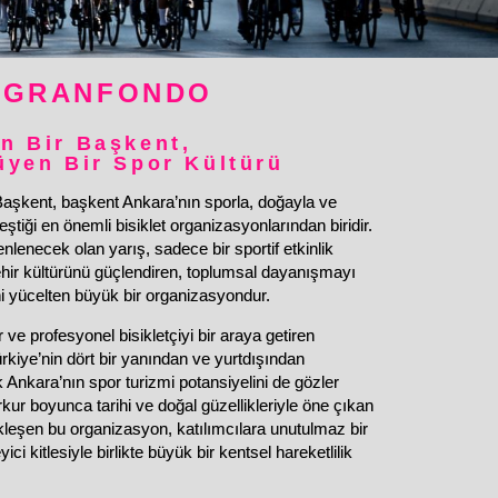
 GRANFONDO
n Bir Başkent,
üyen Bir Spor Kültürü
kent, başkent Ankara’nın sporla, doğayla ve
ştiği en önemli bisiklet organizasyonlarından biridir.
lenecek olan yarış, sadece bir sportif etkinlik
hir kültürünü güçlendiren, toplumsal dayanışmayı
ini yücelten büyük bir organizasyondur.
 ve profesyonel bisikletçiyi bir araya getiren
kiye’nin dört bir yanından ve yurtdışından
k Ankara’nın spor turizmi potansiyelini de gözler
ur boyunca tarihi ve doğal güzellikleriyle öne çıkan
kleşen bu organizasyon, katılımcılara unutulmaz bir
ci kitlesiyle birlikte büyük bir kentsel hareketlilik